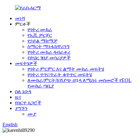
መነሻ
ምርቶች
የባትሪ ሙከራ
የኢቪ ቻርጀር
የኃይል ማከማቻ
ስማርት ማኑፋክቸሪንግ
የባትሪ ሙከራ ላብራቶሪ
የድህረ ገበያ መሳሪያዎች
መፍትሄዎች
የባትሪ ምርምር እና ልማት ሙከራ መፍትሄ
የባትሪ ጥገና/ጥራት ቁጥጥር መፍትሄ
ለሙከራ/ምርት/ከሽያጭ በኋላ ለሚሰሩ መስመሮች የEOL
የሙከራ ጣቢያ
ስለ ኔቡላ
ዜና
የሰርጥ አጋሮች
ያግኙን
ሙያ
English