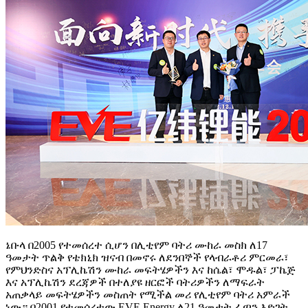
ኔቡላ በ2005 የተመሰረተ ሲሆን በሊቲየም ባትሪ ሙከራ መስክ ለ17
ዓመታት ጥልቅ የቴክኒክ ዝናብ በመኖሩ ለደንበኞች የላብራቶሪ ምርመራ፣
የምህንድስና አፕሊኬሽን ሙከራ መፍትሄዎችን እና ከሴል፣ ሞዱል፣ ፓኬጅ
እና አፕሊኬሽን ደረጃዎች በተለያዩ ዘርፎች ባትሪዎችን ለማፍራት
አጠቃላይ መፍትሄዎችን መስጠት የሚችል መሪ የሊቲየም ባትሪ አምራች
ነው። በ2001 የተመሰረተው EVE Energy ለ21 ዓመታት ፈጣን እድገት