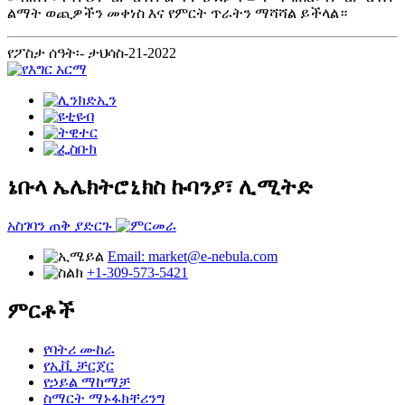
ልማት ወጪዎችን መቀነስ እና የምርት ጥራትን ማሻሻል ይችላል።
የፖስታ ሰዓት፡- ታህሳስ-21-2022
ኔቡላ ኤሌክትሮኒክስ ኩባንያ፣ ሊሚትድ
አስገባን ጠቅ ያድርጉ
Email: market@e-nebula.com
+1-309-573-5421
ምርቶች
የባትሪ ሙከራ
የኢቪ ቻርጀር
የኃይል ማከማቻ
ስማርት ማኑፋክቸሪንግ