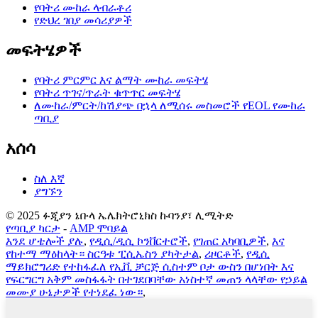
የባትሪ ሙከራ ላብራቶሪ
የድህረ ገበያ መሳሪያዎች
መፍትሄዎች
የባትሪ ምርምር እና ልማት ሙከራ መፍትሄ
የባትሪ ጥገና/ጥራት ቁጥጥር መፍትሄ
ለሙከራ/ምርት/ከሽያጭ በኋላ ለሚሰሩ መስመሮች የEOL የሙከራ
ጣቢያ
አሰሳ
ስለ እኛ
ያግኙን
© 2025 ፉጂያን ኔቡላ ኤሌክትሮኒክስ ኩባንያ፣ ሊሚትድ
የጣቢያ ካርታ
-
AMP ሞባይል
እንደ ሆቴሎች ያሉ
,
የዲሲ/ዲሲ ኮንቨርተሮች
,
የገጠር አካባቢዎች
,
እና
የከተማ ማዕከላት። ስርዓቱ ፒሲኤስን ያካትታል
,
ሪዞርቶች
,
የዲሲ
ማይክሮግሪድ የተከፋፈለ የኢቪ ቻርጅ ሲስተም ቦታ ውስን በሆነበት እና
የፍርግርግ አቅም መስፋፋት በተገደበባቸው አነስተኛ መጠን ላላቸው የኃይል
መሙያ ሁኔታዎች የተነደፈ ነው።
,