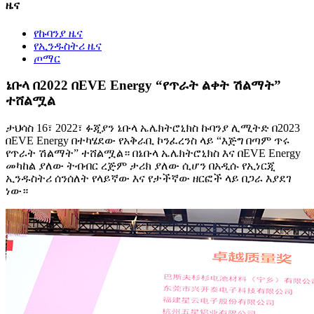
ዜና
የኩባንያ ዜና
የኢንዱስትሪ ዜና
ጦማር
ኔቡላ በ2022 በEVE Energy “የጥራት ልቀት ሽልማት”
ተሸልሟል
ታህሳስ 16፣ 2022፣ ፉጂያን ኔቡላ ኤሌክትሮኒክስ ኩባንያ ሊሚትድ በ2023
በEVE Energy በተካሄደው የአቅራቢ ኮንፈረንስ ላይ “እጅግ በጣም ጥሩ
የጥራት ሽልማት” ተሸልሟል። በኔቡላ ኤሌክትሮኒክስ እና በEVE Energy
መካከል ያለው ትብብር ረጅም ታሪክ ያለው ሲሆን በአዲሱ የኢነርጂ
ኢንዱስትሪ ሰንሰለት የላይኛው እና የታችኛው ዘርፎች ላይ በጋራ እያደገ
ነው።