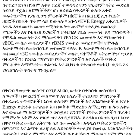
ከተደረገ በኋላ በዓለም አቀፍ ደረጃ ተወዳዳሪ የሆነ የሊቲየም ባትሪ መድረክ
ኩባንያ ሆኗል፤ ለሸማቾችም ሆነ ለኃይል ባትሪዎች ሁሉን አቀፍ
መፍትሄዎችን የያዘ ሲሆን ምርቶቹም በIoT እና በኢነርጂ ኢንተርኔት
ዘርፎች በስፋት ጥቅም ላይ ይውላሉ። ኔቡላ የEVE Energy አቅራቢዎች
አንዱ እንደመሆኑ መጠን የሚከተሉትን ጨምሮ የተለያዩ የመሳሪያ
ምርቶችን እና የቴክኒክ ድጋፎችን ያቀርባል፡ የሴል መሙላት እና ማስወጣት፣
የሞዱል መሙላት እና ማስወጣት፣ የPACK መሙላት እና ማስወጣት፣
የEOL ሙከራ መሳሪያዎች፣ የBMS የሙከራ መሳሪያዎች፣ የሞዱል
አውቶማቲክ የመሰብሰቢያ መስመር፣ የPACK አውቶማቲክ የመሰብሰቢያ
መስመር፣ የ3C የሙከራ መሳሪያዎች፣ ወዘተ. የሸማቾች ባትሪዎችን፣ የኃይል
ባትሪዎችን፣ የኃይል ማከማቻ የባትሪ ምርቶችን እና ሌሎች የባትሪ
ምርቶችን ለማምረት። ቀልጣፋ እና ደህንነቱ የተጠበቀ የቴክኒክ ድጋፍ እና
የአገልግሎት ዋስትና ገንብቷል።
በቅርብ ዓመታት ውስጥ፣ በገበያ አካባቢ ውስጥ በተከሰቱ ውስብስብ
ለውጦች፣ በወረርሽኝ መለዋወጥ እና በሌሎች ተጨባጭ ምክንያቶች
በተፈጠሩ ተግዳሮቶች፣ ኔቡላ ሁሉንም ምርቶች እና አገልግሎቶች ለ EVE
Energy ደህንነቱ በተጠበቀ እና በወቅቱ ማድረስን ለማረጋገጥ ሁሉን አቀፍ
እና ውጤታማ እርምጃዎችን ወስዷል፣ ደንበኞች የባትሪ ምርቶችን ጥራት፣
የማምረት አቅም እና የገበያ ዝና እንዲያሻሽሉ ይረዳል። በአሁኑ ጊዜ፣ ኔቡላ
በዋና የባትሪ ሙከራ አቅሞቹ ላይ በመመስረት፣ አዳዲስ የባትሪ ምርቶችን
በምርምር እና ልማት ደረጃ ላይ ለደንበኞች የተለያዩ የሙከራ አገልግሎቶችን
መስጠት፣ የባትሪ ምርምር እና ልማት ዑደታቸውን ማሳጠር፣ የምርምር እና