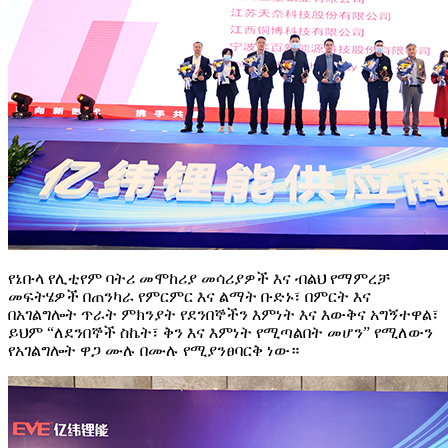
የኔቡላ የሊቲየም ባትሪ መሞከሪያ መሳሪያዎች እና ብልህ የማምረቻ
መፍትሄዎች በጠንካራ የምርምር እና ልማት ቡድኑ፣ በምርት እና
በአገልግሎት ጥራት ምክንያት የደንበኞችን እምነት እና እውቅና አግኝተዋል፣
ይህም “ለደንበኞች ስኬት፣ ቅን እና እምነት የሚጣልበት መሆን” የሚለውን
የአገልግሎት ዋጋ ሙሉ በሙሉ የሚያንፀባርቅ ነው።