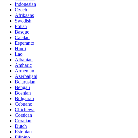
Indonesian
Czech
Afrikaans
Swedish
Polish
Basque
Catalan
Esperanto
Hindi
Lao
Albanian
Amharic
Armenian
Azerbaijani
Belarusian
Bengali
Bosnian
Bulgarian
Cebuano
Chichewa
Corsican
Croatian
Dutch
Estonian
Filipino