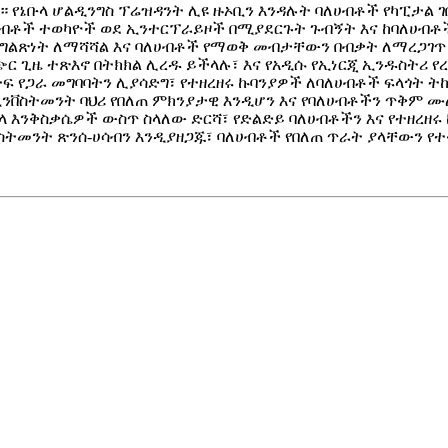
የኔቡላ ሆልዲንግስ ፕሬዝዳንት ሊዩ ዙኦቢን እንዳሉት ባለሀብቶች የካፒታል ገ
ለሀብቶች ተወካዮች ወደ ኢንተርፕራይዞች በሚያደርጉት ጉብኝት እና ከባለሀብቶች
ግልጽነት ለማሻሻል እና ባለሀብቶች የማወቅ መብታቸውን በብቃት ለማረጋገጥ ይ
ጭር ጊዜ ተጽእኖ በትክክል ሊረዱ ይችላሉ፣ እና የአዲሱ የኢነርጂ ኢንዱስትሪ 
 የጋራ መግባባትን ሊያሳድግ፣ የተዘረዘሩ ኩባንያዎች ለባለሀብቶች ፍላጎት ት
ንቨስትመንት ባህሪ የበለጠ ምክንያታዊ እንዲሆን እና የባለሀብቶችን ጥቅም ሙ
ኔቡላ እንቅስቃሴዎች ውስጥ ስላለው ድርሻ፣ የድልድይ ባለሀብቶችን እና የተዘረዘ
ትመንት ጽንሰ-ሀሳብን እንዲያዘጋጁ፣ ባለሀብቶች የበለጠ ጥራት ያላቸውን የተ