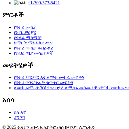
+1-309-573-5421
ምርቶች
የባትሪ ሙከራ
የኢቪ ቻርጀር
የኃይል ማከማቻ
ስማርት ማኑፋክቸሪንግ
የባትሪ ሙከራ ላብራቶሪ
የድህረ ገበያ መሳሪያዎች
መፍትሄዎች
የባትሪ ምርምር እና ልማት ሙከራ መፍትሄ
የባትሪ ጥገና/ጥራት ቁጥጥር መፍትሄ
ለሙከራ/ምርት/ከሽያጭ በኋላ ለሚሰሩ መስመሮች የEOL የሙከራ 
አሰሳ
ስለ እኛ
ያግኙን
© 2025 ፉጂያን ኔቡላ ኤሌክትሮኒክስ ኩባንያ፣ ሊሚትድ