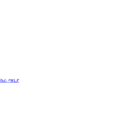
ሙከራ ጣቢያ