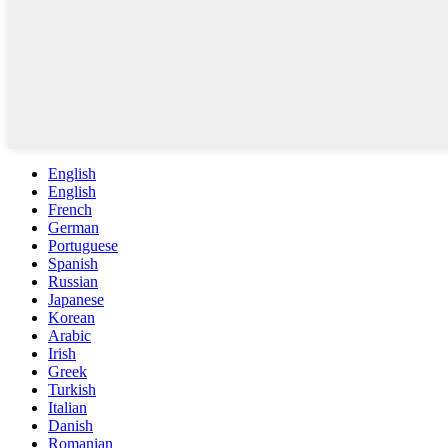
English
English
French
German
Portuguese
Spanish
Russian
Japanese
Korean
Arabic
Irish
Greek
Turkish
Italian
Danish
Romanian