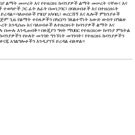
በያ ልማት መሠረት እና የተዘረዘሩ ኩባንያዎች ልማት መሠረት ናቸው፣ እና
 ተወካዮች ጋር ፊት ለፊት በመነጋገር፣ በባለሀብቶች እና በተዘረዘሩት
ረዳል። ባለሀብቶች የገበያ አካባቢ፣ ወረርሽኝ እና ሌሎች ምክንያቶች
የረጅም ጊዜ የልማት ተስፋዎችን በካርቦን ገለልተኛነት አውድ ውስጥ በግልጽ
ኩረት እንዲሰጡ እና ባለሀብቶች ለተዘረዘሩት ኩባንያዎች ልማት እና
ሉ በሙሉ እንዲጠብቅ። በፉጂያን ግዛት ማህበር የተዘረዘረው ኩባንያ ምክትል
ሩ ኩባንያዎችን የሁለት መንገድ ግንኙነት መገንባት፣ የተዘረዘሩ ኩባንያዎችን
ቀናጁ አገልግሎቶችን እንዲያገኙ ይረዳል ብለዋል።