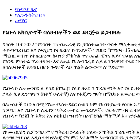
የኩባንያ ዜና
የኢንዱስትሪ ዜና
ጦማር
የኔቡላ አክሲዮኖች ባለሀብቶችን ወደ ድርጅቱ ይጋብዛሉ
ግንቦት 10፣ 2022 “የግንቦት 15 ብሔራዊ የኢንቨስትመንት ጥበቃ ማስታወቂያ
ተቆጣጣሪ ቢሮ እና የፉጂያን የተዘረዘሩ ኩባንያዎች ማህበር “የግንቦት 15 
ማህበር ውስጥ የተዘረዘረው ኩባንያ ምክትል ዋና ፀሐፊ ፔንግ ሌይ፣ የአባል አገ
የቦርዱ ምክትል ፕሬዝዳንት እና ጸሐፊ ሹ ሎንግፌይ ሊዩ ዴንግዩዋን፣ የፋይና
ለባለሀብቶች አሳሳቢ በሆኑ ጉዳዮች ላይ ጥልቅ ልውውጥ ለማድረግ።
የኔቡላ ኮ ሊቀመንበር ሊ ዩካይ (በግራ)፣ የሊዩ ዙኦቢን ፕሬዝዳንት እና የሊዩ
ኃላፊ ሊዩ ዴንግዩዋን (ከቀኝ ሁለተኛ) እና የፉጂያን ግዛት በማህበሩ አመራ
ባለሀብቶች በኔቡላ በሚገኘው የአስተዳደር ቡድን ስም የኩባንያውን የባህል ኤ
ግንዛቤ፣ እና የኔቡላ ኮ ሊቲየም ባትሪ ሙከራ መሳሪያዎች፣ የሊቲየም ባትሪ
የኔቡላ የፕሮጀክት እቅድ እና የቴክኒክ ግብዓት በኦፕቲካል ማከማቻ እና የኃ
የኮሙኒኬሽን ሲምፖዚየም የማቅረብ ኃላፊነት ያለው ምክትል ፕሬዝዳንት እና የ
ዴንግዩዋን፣ ስለ አዲስ የቴክኖሎጂ ምርምር እና ልማት አተገባበር፣ የኢንተር