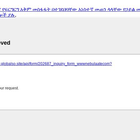
ና የፍርግርግ አቅም መስፋፋት በተገደበባቸው አነስተኛ መጠን ላላቸው የኃይል
ሎች ያሉ
,