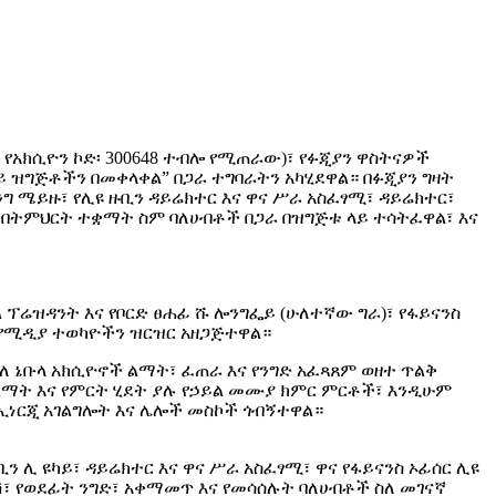
ላ የአክሲዮን ኮድ፡ 300648 ተብሎ የሚጠራው)፣ የፉጂያን ዋስትናዎች
ይ ዝግጅቶችን በመቀላቀል” በጋራ ተግባራትን አካሂደዋል። በፉጂያን ግዛት
ንግ ሜይዙ፣ የሊዩ ዙቢን ዳይሬክተር እና ዋና ሥራ አስፈፃሚ፣ ዳይሬክተር፣
፣ በትምህርት ተቋማት ስም ባለሀብቶች በጋራ በዝግጅቱ ላይ ተሳትፈዋል፣ እና
ል ፕሬዝዳንት እና የቦርድ ፀሐፊ ሹ ሎንግፌይ (ሁለተኛው ግራ)፣ የፋይናንስ
ም የሚዲያ ተወካዮችን ዝርዝር አዘጋጅተዋል።
ለ ኔቡላ አክሲዮኖች ልማት፣ ፈጠራ እና የንግድ አፈጻጸም ወዘተ ጥልቅ
 ልማት እና የምርት ሂደት ያሉ የኃይል መሙያ ክምር ምርቶች፣ እንዲሁም
የኢነርጂ አገልግሎት እና ሌሎች መስኮች ጎብኝተዋል።
 ሊ ዩካይ፣ ዳይሬክተር እና ዋና ሥራ አስፈፃሚ፣ ዋና የፋይናንስ ኦፊሰር ሊዩ
ሽ፣ የወደፊት ንግድ፣ አቀማመጥ እና የመሳሰሉት ባለሀብቶች ስለ መገናኛ