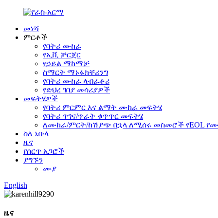
መነሻ
ምርቶች
የባትሪ ሙከራ
የኢቪ ቻርጀር
የኃይል ማከማቻ
ስማርት ማኑፋክቸሪንግ
የባትሪ ሙከራ ላብራቶሪ
የድህረ ገበያ መሳሪያዎች
መፍትሄዎች
የባትሪ ምርምር እና ልማት ሙከራ መፍትሄ
የባትሪ ጥገና/ጥራት ቁጥጥር መፍትሄ
ለሙከራ/ምርት/ከሽያጭ በኋላ ለሚሰሩ መስመሮች የEOL የ
ስለ ኔቡላ
ዜና
የሰርጥ አጋሮች
ያግኙን
ሙያ
English
ዜና