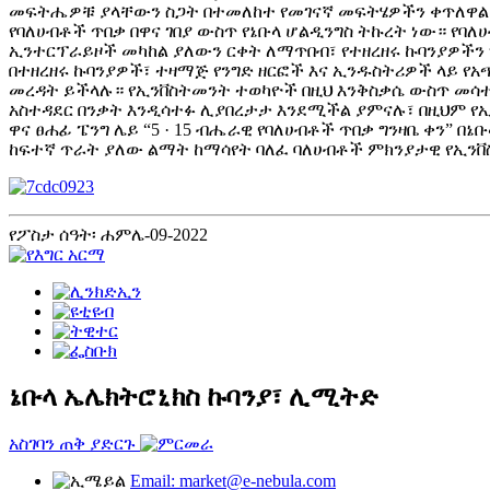
መፍትሔዎቹ ያላቸውን ስጋት በተመለከተ የመገናኛ መፍትሄዎችን ቀጥለዋል። 
የባለሀብቶች ጥበቃ በዋና ገበያ ውስጥ የኔቡላ ሆልዲንግስ ትኩረት ነው። የባ
ኢንተርፕራይዞች መካከል ያለውን ርቀት ለማጥበብ፣ የተዘረዘሩ ኩባንያዎችን 
በተዘረዘሩ ኩባንያዎች፣ ተዛማጅ የንግድ ዘርፎች እና ኢንዱስትሪዎች ላይ የአ
መረዳት ይችላሉ። የኢንቨስትመንት ተወካዮች በዚህ እንቅስቃሴ ውስጥ መሳተፍ
አስተዳደር በንቃት እንዲሳተፉ ሊያበረታታ እንደሚችል ያምናሉ፣ በዚህም የኢ
ዋና ፀሐፊ ፔንግ ሌይ “5 · 15 ብሔራዊ የባለሀብቶች ጥበቃ ግንዛቤ ቀን” በ
ከፍተኛ ጥራት ያለው ልማት ከማሳየት ባለፈ ባለሀብቶች ምክንያታዊ የኢንቨስ
የፖስታ ሰዓት፡ ሐምሌ-09-2022
ኔቡላ ኤሌክትሮኒክስ ኩባንያ፣ ሊሚትድ
አስገባን ጠቅ ያድርጉ
Email: market@e-nebula.com