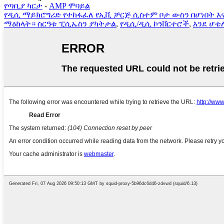
የጣቢያ ካርታ
-
AMP ሞባይል
የዲሲ ማይክሮግሪድ የተከፋፈለ የኢቪ ቻርጅ ሲስተም ቦታ ውስን በሆነበት እ
ማዕከላት። ስርዓቱ ፒሲኤስን ያካትታል
,
የዲሲ/ዲሲ ኮንቨርተሮች
,
እንደ ሆቴ