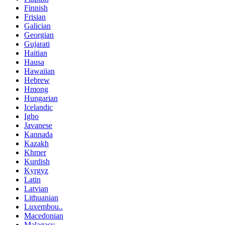
Finnish
Frisian
Galician
Georgian
Gujarati
Haitian
Hausa
Hawaiian
Hebrew
Hmong
Hungarian
Icelandic
Igbo
Javanese
Kannada
Kazakh
Khmer
Kurdish
Kyrgyz
Latin
Latvian
Lithuanian
Luxembou..
Macedonian
Malagasy