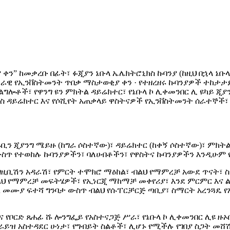
 ቀን” ከመቃረቡ በፊት፣ ፉጂያን ኔቡላ ኤሌክትሮኒክስ ኩባንያ (ከዚህ በኋላ ኔቡ
ብሔራዊ የኢንቨስትመንት ጥበቃ ማስታወቂያ ቀን · የተዘረዘሩ ኩባንያዎች ተከታታ
ልግሎቶች፣ የዋንግ ዩን ምክትል ዳይሬክተር፣ የኔቡላ ኮ ሊቀመንበር ሊ ዩካይ ጂያ
ንስ ዳይሬክተር እና የሶሺየት አጠቃላይ ዋስትናዎች የኢንቨስትመንት ሰራተኞች
 ዙኦቢን ጂያንግ ሜይዙ (ከግራ ሶስተኛው)፣ ዳይሬክተር (ከቀኝ ሶስተኛው)፣ ምክት
ር ውስጥ የተወከሉ ኩባንያዎችን፣ ባለሀብቶችን፣ የዋስትና ኩባንያዎችን እንዲሁ
ግዚቢሽን አዳራሽ፣ የምርት ተሞክሮ ማዕከል፣ ብልህ የማምረቻ አውደ ጥናት፣ ስ
 ብልህ የማምረቻ መፍትሄዎች፣ የኢነርጂ ማከማቻ መቀየሪያ፣ እንደ ምርምር እና
ይል መሙያ ፍተሻ ግንባታ ውስጥ ብልህ የሱፐርቻርጅ ጣቢያ፣ ስማርት አረንጓዴ 
ቦርድ ጸሐፊ ሹ ሎንግፌይ የአስተናጋጅ ሥራ፣ የኔቡላ ኮ ሊቀመንበር ሊዩ ዙኦቢን
ፕራይዝ አስተዳደር ሁነታ፣ የግብይት ስልቶች፣ ሊሆኑ የሚችሉ የገበያ ስጋት መሸ