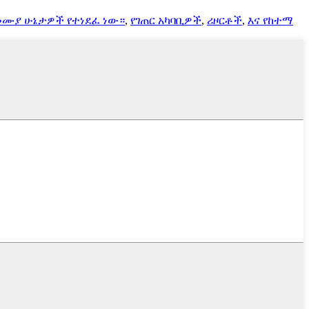
 መሙያ ሁኔታዎች የተነደፈ ነው።
,
የገጠር አካባቢዎች
,
ሪዞርቶች
,
እና የከተማ